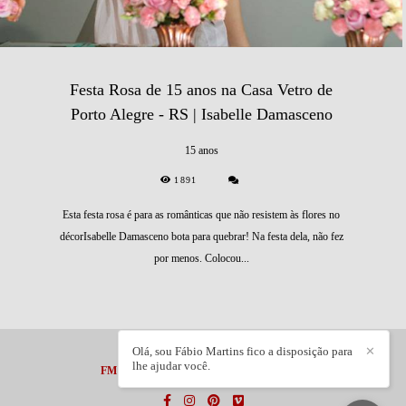
Festa Rosa de 15 anos na Casa Vetro de
Porto Alegre - RS | Isabelle Damasceno
15 anos
1891
Esta festa rosa é para as românticas que não resistem às flores no
décorIsabelle Damasceno bota para quebrar! Na festa dela, não fez
por menos. Colocou...
Olá, sou Fábio Martins fico a disposição para
✕
lhe ajudar você.
FM PHOTOGRAPHER LTDA
/
CONTATO