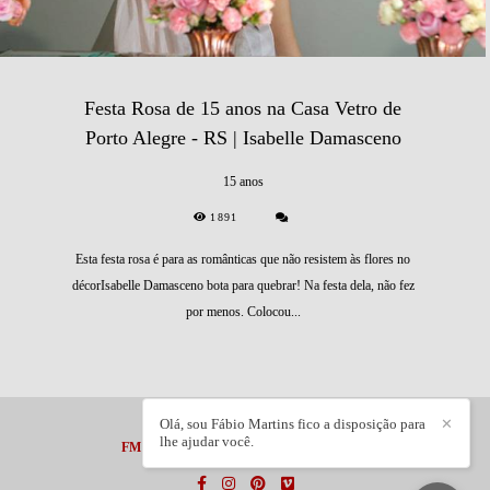
Festa Rosa de 15 anos na Casa Vetro de
Porto Alegre - RS | Isabelle Damasceno
15 anos
1891
Esta festa rosa é para as românticas que não resistem às flores no
décorIsabelle Damasceno bota para quebrar! Na festa dela, não fez
por menos. Colocou...
Olá, sou Fábio Martins fico a disposição para
✕
lhe ajudar você.
FM PHOTOGRAPHER LTDA
/
CONTATO