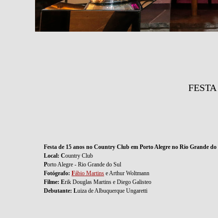
FESTA
Festa de 15 anos no Country Club em Porto Alegre no Rio Grande do
Local: C
ountry Club
P
orto Alegre - Rio Grande do Sul
Fotógrafo:
F
ábio Martins
e Arthur Woltmann
Filme: E
rik Douglas Martins e Diego Galisteo
Debutante: L
uiza de Albuquerque Ungaretti