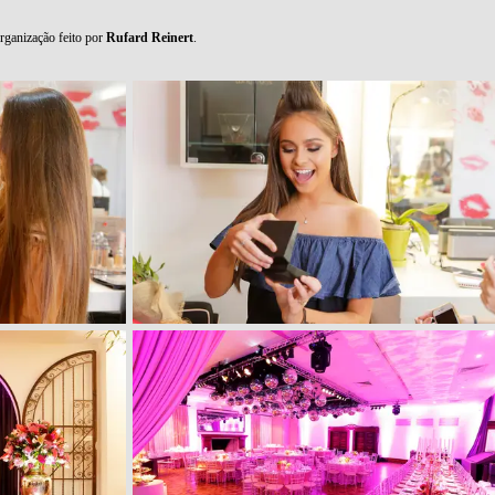
ganização feito por
Rufard Reinert
.