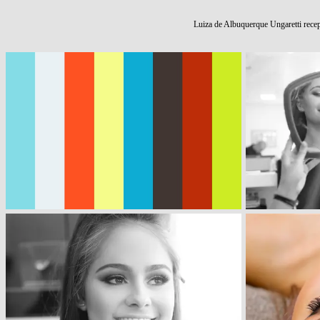
Luiza de Albuquerque Ungaretti rec