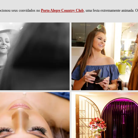
epcionou seus convidados no
Porto Alegre
Country Club
, uma festa extremamente animada. Or