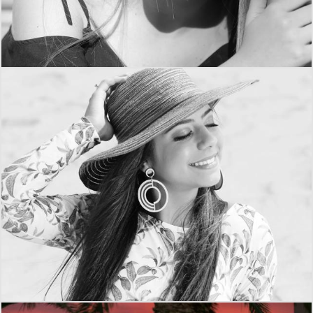
4806
25