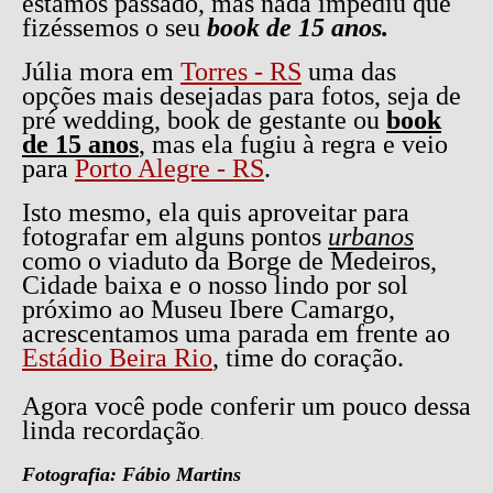
estamos passado, mas nada impediu que
fizéssemos o seu
book de 15 anos.
Júlia mora em
Torres - RS
uma das
opções mais desejadas para fotos, seja de
pré wedding, book de gestante ou
book
de 15 anos
, mas ela fugiu à regra e veio
para
Porto Alegre - RS
.
Isto mesmo, ela quis aproveitar para
fotografar em alguns pontos
urbanos
como o viaduto da Borge de Medeiros,
Cidade baixa e o nosso lindo por sol
próximo ao Museu Ibere Camargo,
acrescentamos uma parada em frente ao
Estádio Beira Rio
, time do coração.
Agora você pode conferir um pouco dessa
linda recordação
.
Fotografia: Fábio Martins