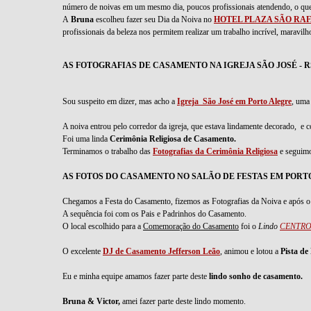
número de noivas em um mesmo dia, poucos profissionais atendendo, o que g
A
Bruna
escolheu fazer seu Dia da Noiva no
HOTEL PLAZA SÃO RA
profissionais da beleza nos permitem realizar um trabalho incrível, maravil
AS FOTOGRAFIAS DE CASAMENTO NA IGREJA SÃO JOSÉ - R
Sou suspeito em dizer, mas acho a
Igreja São José em Porto Alegre
, uma
A noiva entrou pelo corredor da igreja, que estava lindamente decorado, e 
Foi uma linda
Cerimônia Religiosa de Casamento.
Terminamos o trabalho das
Fotografias da Cerimônia Religiosa
e seguimo
AS FOTOS DO CASAMENTO NO SALÃO DE FESTAS EM PORTO
Chegamos a Festa do Casamento, fizemos as Fotografias da Noiva e após o
A sequência foi com os Pais e Padrinhos do Casamento.
O local escolhido para a
Comemoração do Casamento
foi o
Lindo
CENTRO
O excelente
DJ de Casamento
Jefferson Leão
, animou e lotou a
Pista d
Eu e minha equipe amamos fazer parte deste
lindo sonho de casamento.
Bruna & Victor,
amei fazer parte deste lindo momento.