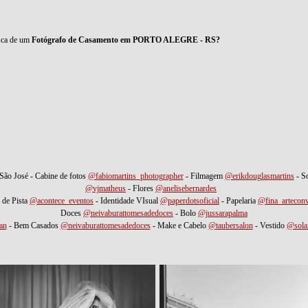
sca de um
Fotógrafo de Casamento em PORTO ALEGRE - RS?
São José - Cabine de fotos
@fabiomartins_photographer
- Filmagem
@erikdouglasmartins
- S
@vjmatheus
- Flores
@anelisebernardes
⠀
 de Pista
@acontece_eventos
- Identidade VIsual
@paperdotsoficial
- Papelaria
@fina_arteconv
Doces
@neivaburattomesadedoces
- Bolo
@jussarapalma
an
- Bem Casados
@neivaburattomesadedoces
- Make e Cabelo
@taubersalon
- Vestido
@solai