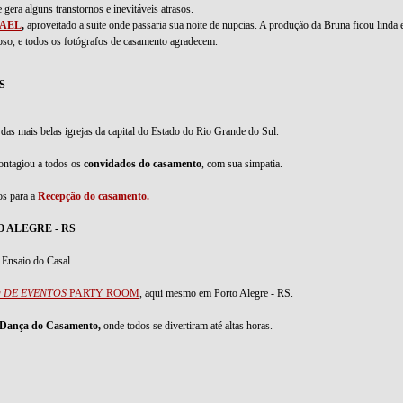
era alguns transtornos e inevitáveis atrasos.
FAEL
,
aproveitado a suite onde passaria sua noite de nupcias. A produção da Bruna ficou linda
hoso, e todos os fotógrafos de casamento agradecem.
S
 das mais belas igrejas da capital do Estado do Rio Grande do Sul.
contagiou a todos os
convidados do casamento
, com sua simpatia.
s para a
Recepção do casamento.
 ALEGRE - RS
 Ensaio do Casal.
 DE EVENTOS
PARTY ROOM
, aqui mesmo em Porto Alegre - RS.
e Dança do Casamento,
onde todos se divertiram até altas horas.