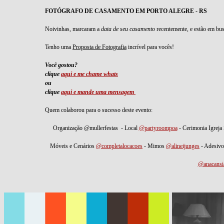
FOTÓGRAFO DE CASAMENTO EM PORTO ALEGRE - RS
Noivinhas, marcaram a
data de seu casamento
recentemente, e estão em bu
Tenho uma
Proposta de Fotografia
incrível para vocês!
Você gostou?
clique
aqui e me chame whats
ou
clique
aqui e mande uma mensagem
Quem colaborou para o sucesso deste evento:
Organização @mullerfestas - Local
@partyroompoa
- Cerimonia Igreja 
Móveis e Cenários
@completalocacoes
- Mimos
@alineijunges
- Adesivo
@anacansi