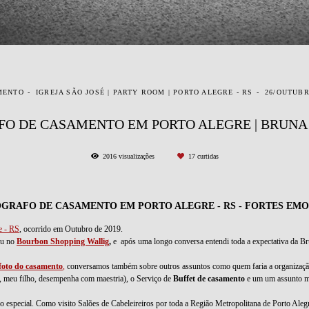
MENTO
IGREJA SÃO JOSÉ | PARTY ROOM | PORTO ALEGRE - RS
26/OUTUBR
O DE CASAMENTO EM PORTO ALEGRE | BRUNA
2016
visualizações
17
curtidas
GRAFO DE CASAMENTO EM PORTO ALEGRE - RS - FORTES EM
e - RS
, ocorrido em Outubro de 2019.
eu no
Bourbon Shopping Wallig
,
e após uma longo conversa entendi toda a expectativa da Br
foto do casamento
,
conversamos também sobre outros assuntos como quem faria a organizaçã
, meu filho, desempenha com maestria), o Serviço de
Buffet de casamento
e um um assunto mu
o especial. Como visito Salões de Cabeleireiros por toda a Região Metropolitana de Porto Aleg