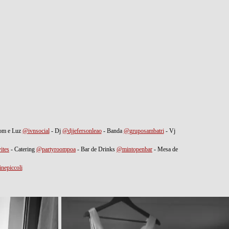
om e Luz
@ivnsocial
- Dj
@djjefersonleao
- Banda
@gruposambatri
- Vj
ites
- Catering
@partyroompoa
- Bar de Drinks
@mintopenbar
- Mesa de
nepiccoli
⠀