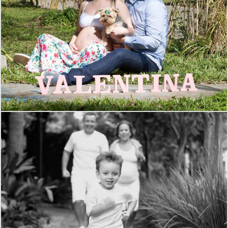
3005
34
1785
0