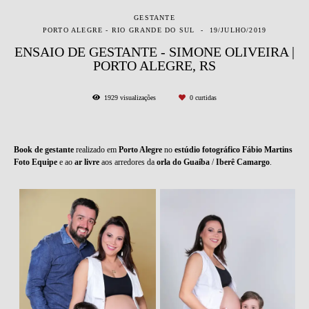
GESTANTE
PORTO ALEGRE - RIO GRANDE DO SUL
19/JULHO/2019
ENSAIO DE GESTANTE - SIMONE OLIVEIRA |
PORTO ALEGRE, RS
1929
visualizações
0
curtidas
Book de gestante
realizado em
Porto Alegre
no
estúdio fotográfico Fábio Martins
Foto Equipe
e ao
ar livre
aos arredores da
orla do Guaíba
/
Iberê Camargo
.