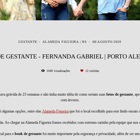
GESTANTE
ALAMEDA FIGUEIRA | RS
08/AGOSTO/2020
E GESTANTE - FERNANDA GABRIEL | PORTO ALE
1640
visualizações
12
curtidas
tava grávida de 23 semanas e não tinha muito idéia de como seriam suas
fotos de gestante
, ap
com árvores.
i algumas opções, entre elas
Alameda Figueira
que foi o local escolhido para este lindo ensaio 
ida. Ao chegar na Alameda Figueira fomos recebidos com extremo carinho pela equipe que nos 
cal para o
book de gestante
foi muito importante pela segurança e privacidade, além de ser um