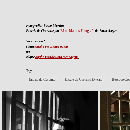
Fotografia: Fábio Martins
Ensaio de Gestante por
Fábio Martins Fotografo
de Porto Alegre
Você gostou?
clique
aqui e me chame whats
ou
clique
aqui e mande uma mensagem
Tags
Ensaio de Gestante
Ensaio de Gestante Externo
Book de Ges