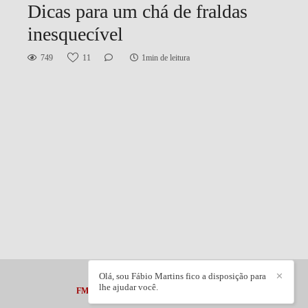
Dicas para um chá de fraldas
inesquecível
749
11
1min de leitura
Olá, sou Fábio Martins fico a disposição para
✕
lhe ajudar você.
FM PHOTOGRAPHER LTDA
/
CONTATO