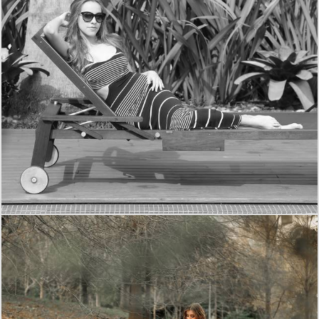
2861
16