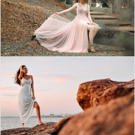
4847
1
3154
0