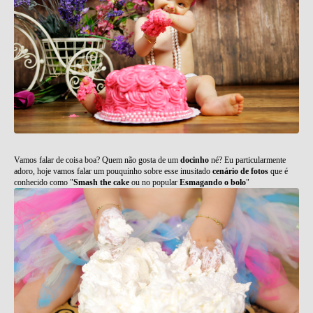
Vamos falar de coisa boa? Quem não gosta de um
docinho
né? Eu particularmente
adoro, hoje vamos falar um pouquinho sobre esse inusitado
cenário de fotos
que é
conhecido como "
Smash the cake
ou no popular
Esmagando o bolo
"