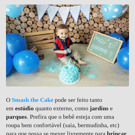
O
Smash the Cake
pode ser feito tanto
em
estúdio
quanto externo, como
jardins
e
parques
. Prefira que o bebê esteja com uma
roupa bem confortável (saia, bermudinha, etc)
para que possa se mexer livremente para
brincar
.